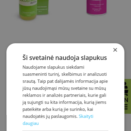
×
Colostrum Alpha
Colostrum Hypo
Ši svetainė naudoja slapukus
Naudojame slapukus siekdami
suasmeninti turinį, skelbimus ir analizuoti
srautą. Taip pat dalijamės informacija apie
40,00
€
40,00
€
jūsų naudojimąsi mūsų svetaine su mūsų
reklamos ir analizės partneriais, kurie gali
EN
ją sujungti su kita informacija, kurią jiems
pateikėte arba kurią jie surinko, kai
naudojatės jų paslaugomis.
Skaityti
daugiau