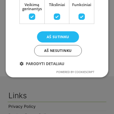
Veikimą
Tiksliniai
Funkciniai
gerinantys
AŠ SUTINKU
Colostrum Immune
Colostrum Sport
AŠ NESUTINKU
PARODYTI DETALIAU
40,00
€
40,00
€
POWERED BY COOKIESCRIPT
Links
Privacy Policy