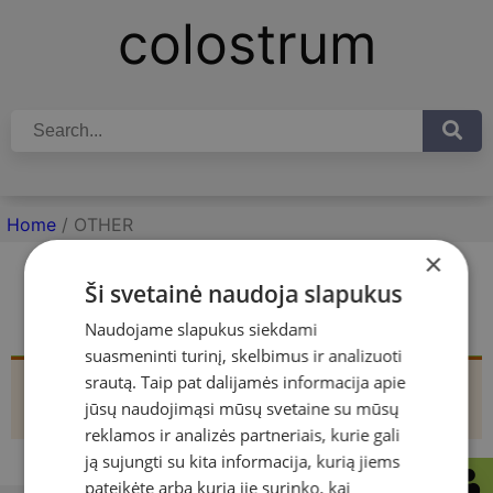
colostrum
Home
/ OTHER
×
Ši svetainė naudoja slapukus
OTHER
Naudojame slapukus siekdami
suasmeninti turinį, skelbimus ir analizuoti
srautą. Taip pat dalijamės informacija apie
No products were found matching your
jūsų naudojimąsi mūsų svetaine su mūsų
selection.
reklamos ir analizės partneriais, kurie gali
ją sujungti su kita informacija, kurią jiems
pateikėte arba kurią jie surinko, kai