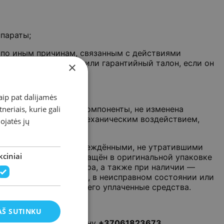
параты;
 по иным причинам, связанным с действиями
кция по применению или гарантийный талон, если он
×
законодательством.
aip pat dalijamės
eriais, kurie gali
 законодательством компоненты, не изменена
ия не были вызваны механическим воздействием,
dojatės jų
ы должны быть неповреждёнными, не утратившими
ciniai
вар должен быть возвращён в оригинальной упаковке
ждающий покупку товара, а также при наличии —
плектации, повреждён, в неисправном состоянии или
и не возвращать за него уплаченные средства.
AŠ SUTINKU
as24.lt
или по телефону
+37061823673
.