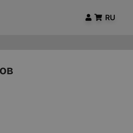
RU
ов