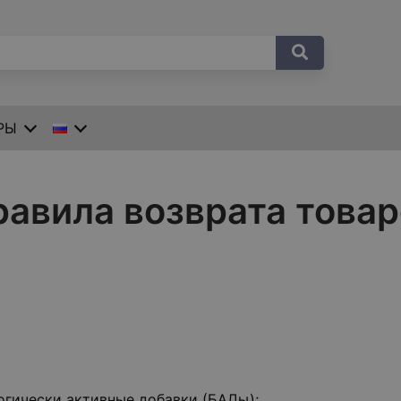
РЫ
равила возврата товар
гически активные добавки (БАДы);