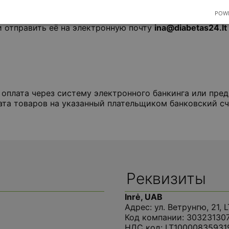
POWE
т-магазине по адресу
www.COLOSTRUM.lt
, просьба за
 и отправить её на электронную почту
ina@diabetas24.lt
оплата через систему электронного банкинга или пред
ата товаров на указанный плательщиком банковский сч
Реквизиты
Inrė, UAB
Адрес: ул. Ветрунгю, 21, 
Код компании: 30323130
НДС код: LT10000835931