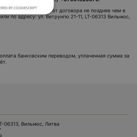
RED BY COOKIESCRIPT
полнить форму отказа от договора не позднее чем в
или по адресу: ул. Ветрунгю 21-11, LT-06313 Вильнюс,
оплата банковским переводом, уплаченная сумма за
ёт.
LT-06313, Вильнюс, Литва
7
9