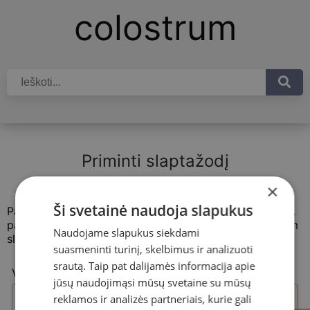
colostrum
Priminti slaptažodį
×
Ši svetainė naudoja slapukus
Pamiršote slaptažodį? Įveskite vartotojo vardą arba el.
pašto adresą. Į el.pašto dėžutę gausite nuorodą naujam
Naudojame slapukus siekdami
slaptažodžiui susikurti.
suasmeninti turinį, skelbimus ir analizuoti
srautą. Taip pat dalijamės informacija apie
Privalomas
Vartotojo vardas arba el. paštas
*
jūsų naudojimąsi mūsų svetaine su mūsų
reklamos ir analizės partneriais, kurie gali