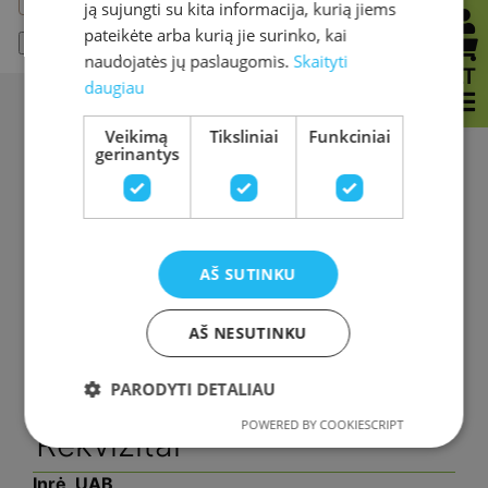
ją sujungti su kita informacija, kurią jiems
pateikėte arba kurią jie surinko, kai
Atkurti slaptažodį
naudojatės jų paslaugomis.
Skaityti
LT
daugiau
Veikimą
Tiksliniai
Funkciniai
Nuorodos
gerinantys
Pirkimo – pardavimo taisyklės
Slapukų politika
AŠ SUTINKU
Prekių grąžinimas
Privatumo politika
AŠ NESUTINKU
Kontaktai
PARODYTI DETALIAU
POWERED BY COOKIESCRIPT
Rekvizitai
Inrė, UAB