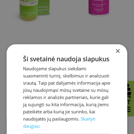
×
Colostrum Alpha
Colostrum Hypo
Ši svetainė naudoja slapukus
Naudojame slapukus siekdami
suasmeninti turinį, skelbimus ir analizuoti
srautą. Taip pat dalijamės informacija apie
40,00
€
40,00
€
jūsų naudojimąsi mūsų svetaine su mūsų
reklamos ir analizės partneriais, kurie gali
LT
ją sujungti su kita informacija, kurią jiems
pateikėte arba kurią jie surinko, kai
naudojatės jų paslaugomis.
Skaityti
daugiau