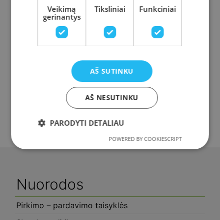
Veikimą
Tiksliniai
Funkciniai
gerinantys
AŠ SUTINKU
Colostrum Immune
Colostrum Sport
AŠ NESUTINKU
PARODYTI DETALIAU
40,00
€
40,00
€
POWERED BY COOKIESCRIPT
Nuorodos
Pirkimo – pardavimo taisyklės