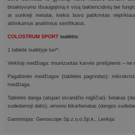
bioaktyvumo išsaugojimą ir visą baktericidinių bei fungi
ar sunkieji metalai, kiekis buvo patikrintas neprikla
atitinkamus analitinius sertifikatus.
COLOSTRUM SPORT
sudėtis:
1 tabletė sudėtyje turi*:
Veiklioji medžiaga: imunizuotas karvės priešpienis – ne 
Pagalbinės medžiagos (tabletės pagrindas): mikrokrista
medžiaga.
Tabletės danga (atspari skrandžio rūgščiai): šelakas (d
sudedamoji dalis), amonio bikarbonatas (dangos sudedam
Gamintojas: Genoscope Sp.z.o.o.Sp.k., Lenkija