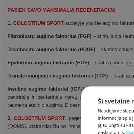
PASIEK SAVO MAKSIMALIĄ REGENERACIJĄ
1.
COLOSTRUM SPORT
sudėtyje yra šie augimo faktori
Fibroblastų augimo faktorius (FGF)
– stimuliuoja raum
Trombocitų augimo faktorius (PDGF)
– skatina daugeli
Epidermio augimo faktorius (EGF)
– skatina audinių gi
Transformuojantis augimo faktorius (TGF)
– skatina a
Insulino augimo faktoriai (IGF-1 ir IGF-2)
– stimuliuo
centrinėje ir periferinėje nervų sistemoje. Jis veiki
Ši svetainė
raumenų audinio augimo. Didesnis IGF-1 kiekis taip pat pa
Naudojame slapuku
informacija apie 
2.
COLOSTRUM SPORT
, pagerindamas regeneracijos
ją sujungti su kit
(DOMS), atsirandančių po intensyvių treniruočių, atveju.
paslaugomis.
Ska