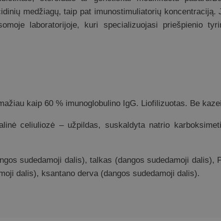
cidinių medžiagų, taip pat imunostimuliatorių koncentraciją.
usomoje laboratorijoje, kuri specializuojasi priešpienio t
mažiau kaip 60 % imunoglobulino IgG. Liofilizuotas. Be kaze
linė celiuliozė – užpildas, suskaldyta natrio karboksimetil
angos sudedamoji dalis), talkas (dangos sudedamoji dalis), 
oji dalis), ksantano derva (dangos sudedamoji dalis).