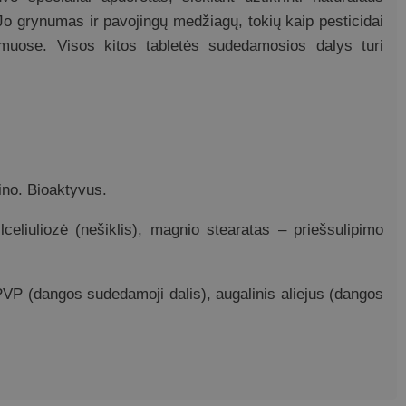
 Jo grynumas ir pavojingų medžiagų, tokių kaip pesticidai
yrimuose. Visos kitos tabletės sudedamosios dalys turi
ino. Bioaktyvus.
celiuliozė (nešiklis), magnio stearatas – priešsulipimo
PVP (dangos sudedamoji dalis), augalinis aliejus (dangos