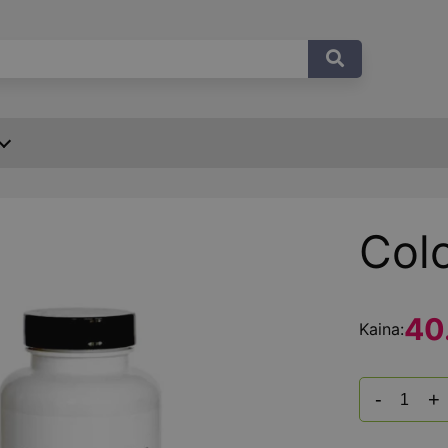
Col
40
Kaina:
-
+
produkto
kiekis: