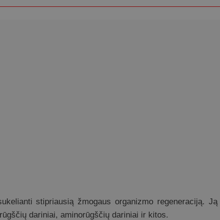
, sukelianti stipriausią žmogaus organizmo regeneraciją. J
ūgščių dariniai, aminorūgščių dariniai ir kitos.