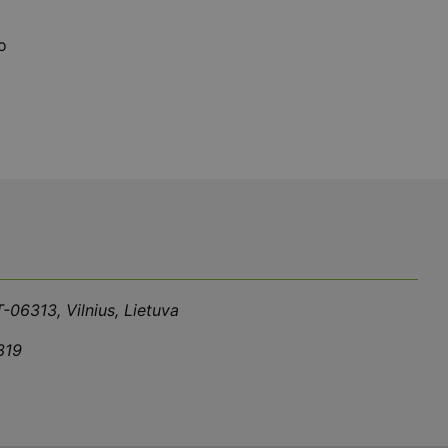
o
T-06313, Vilnius, Lietuva
319