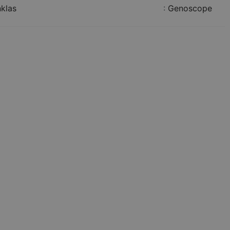
nklas
:
Genoscope