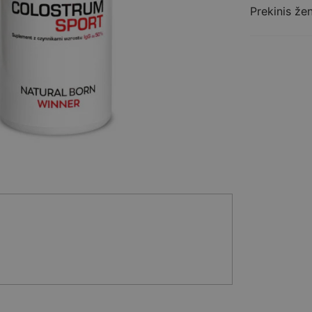
Colostrum
Prekinis že
Sport