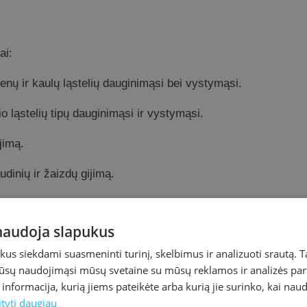
ai:
enų ir kaulų ląstelių dauginimąsi bei vystymąsi.
o ląstelių tipų dauginimąsi ir vystymąsi.
jimą.
udinių ir žaizdų gijimą.
ja raumenų ir kaulų ląstelių dauginimąsi, dalyvauja senėj
a sinergiškai su augimo hormonu ir testosteronu, gaminamu
 naudoja slapukus
deda efektyviau naudoti riebalinį audinį kaip energijos šalti
s siekdami suasmeninti turinį, skelbimus ir analizuoti srautą. T
jūsų naudojimąsi mūsų svetaine su mūsų reklamos ir analizės partn
 ir audinių atstatymo procesus, yra nepakeičiamas mėlynių
a informacija, kurią jiems pateikėte arba kurią jie surinko, kai nau
ityti daugiau