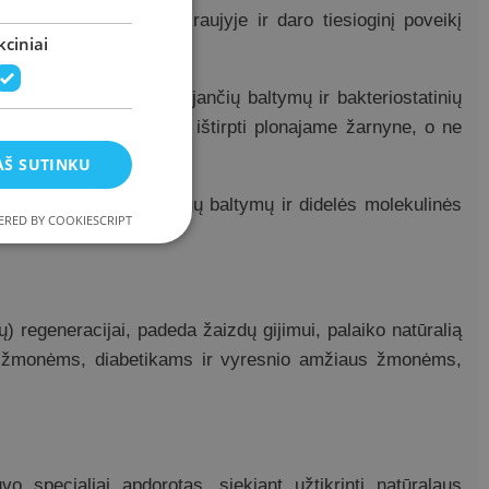
iuoti cukraus kiekį kraujyje ir daro tiesioginį poveikį
ciniai
aktorių, imunostimuliuojančių baltymų ir bakteriostatinių
niu – tai leidžia joms ištirpti
plonajame žarnyne
, o ne
AŠ SUTINKU
 riebalų, kazeino, išrūgų baltymų ir didelės molekulinės
RED BY COOKIESCRIPT
) regeneracijai, padeda žaizdų gijimui, palaiko natūralią
ms žmonėms, diabetikams ir vyresnio amžiaus žmonėms,
o specialiai apdorotas, siekiant užtikrinti natūralaus