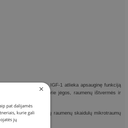
imo procesų stabdyme. IGF-1 atlieka apsauginę funkciją
×
 organizme. Prisideda prie jėgos, raumenų ištvermės ir
nį treniruočių metu.
aip pat dalijamės
eriais, kurie gali
, traumų ar struktūrinių raumenų skaidulų mikrotraumų
dojatės jų