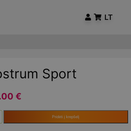
LT
ostrum Sport
.00 €
Pridėti į krepšelį