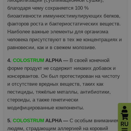
лиофилизации (сублимационной сушки),
благодаря чему сохраняется
100 %
биоактивности иммунностимулирующих белков,
факторов роста и бактериостатических веществ
.
Наиболее важные элементы для организма
человека присутствуют в тех же концентрациях и
равновесии, как и в свежем молозиве.
4.
COLOSTRUM
ALPHA —
В своей конечной
форме продукт не содержит никаких добавок и
консервантов. Он был протестирован на чистоту
и отсутствие вредных веществ, таких как
пестициды, тяжёлые металлы, антибиотики,
стероиды, а также генетически
модифицированные компоненты.
5.
COLOSTRUM
ALPHA —
С особым вниманием к
RU
людям, страдающим аллергией на коровий