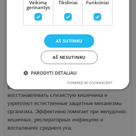
Veikimą
Tiksliniai
Funkciniai
gerinantys
работоспособность; Особенно эффективно в
жидкой форме восстанавливает верхние
дыхательные пути после инфекций;
Поддерживает заживление ран и язв слизистой
оболочки рта
AŠ SUTINKU
Польза для детей:
Colostrum Alpha – отличный
AŠ NESUTINKU
выбор для детей благодаря легко усвояемой
жидкой форме, подходящей для ещё
PARODYTI DETALIAU
формирующейся пищеварительной системы.
POWERED BY COOKIESCRIPT
Биоактивные вещества помогают
восстанавливать слизистую кишечника и
укрепляют естественные защитные механизмы
организма. Эффективно помогает при желудочно-
кишечных, респираторных инфекциях и
воспалениях среднего уха.